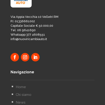
Via Appia Vecchia 10 Velletri RM
P.I. 01336661002
Capitale Sociale € 50.000,00
Tel. 06 9641690
Whatsapp 377 4608551
info@nuoviricambiauto.it
Navigazione
^
Home
^
Chi siamo
^
News