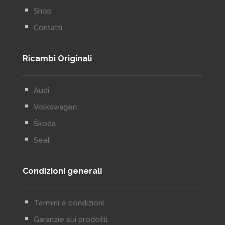
^
Shop
^
Contatti
Ricambi Originali
^
Audi
^
Volkswagen
^
Škoda
^
Seat
Condizioni generali
^
Termini e condizioni
^
Garanzie sui prodotti