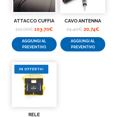
ATTACCO CUFFIA
CAVO ANTENNA
Il
Il
Il
Il
122,00
€
103,70
€
24,40
€
20,74
€
prezzo
prezzo
prezzo
prezzo
AGGIUNGI AL
AGGIUNGI AL
originale
attuale
originale
attuale
PREVENTIVO
PREVENTIVO
era:
è:
era:
è:
122,00€.
103,70€.
24,40€.
20,74€.
IN OFFERTA!
RELE