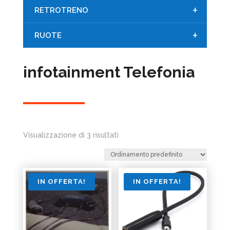
+
RETROTRENO
+
RUOTE
infotainment Telefonia
Visualizzazione di 3 risultati
IN OFFERTA!
IN OFFERTA!