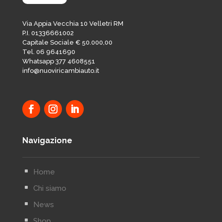
Via Appia Vecchia 10 Velletri RM
P.I. 01336661002
Capitale Sociale € 50.000,00
Tel. 06 9641690
Whatsapp 377 4608551
info@nuoviricambiauto.it
Navigazione
^
Home
^
Chi siamo
^
News
^
Shop