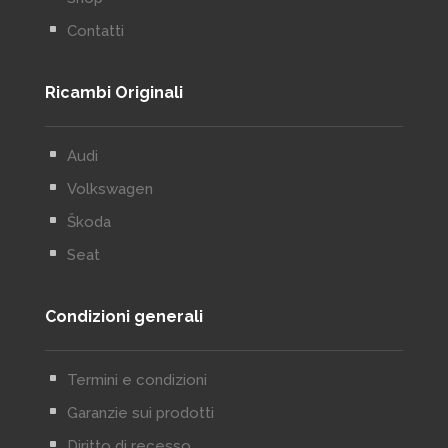
^
Contatti
Ricambi Originali
^
Audi
^
Volkswagen
^
Škoda
^
Seat
Condizioni generali
^
Termini e condizioni
^
Garanzie sui prodotti
^
Diritto di recesso