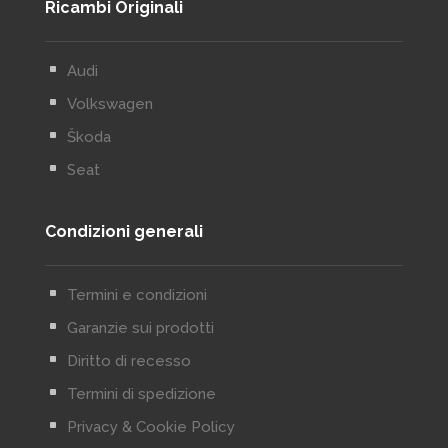
Ricambi Originali
^
Audi
^
Volkswagen
^
Škoda
^
Seat
Condizioni generali
^
Termini e condizioni
^
Garanzie sui prodotti
^
Diritto di recesso
^
Termini di spedizione
^
Privacy & Cookie Policy