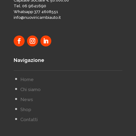
Capitale Sociale € 50.000,00
Tel. 06 9641690
Whatsapp 377 4608551
info@nuoviricambiauto.it
Navigazione
^
Home
^
Chi siamo
^
News
^
Shop
^
Contatti