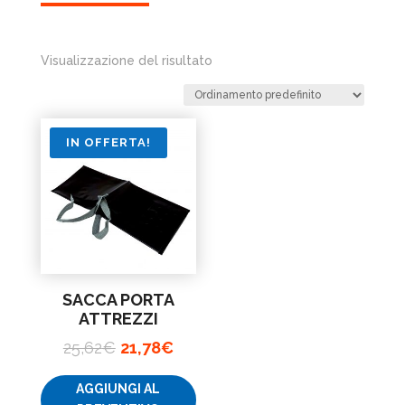
Visualizzazione del risultato
IN OFFERTA!
SACCA PORTA
ATTREZZI
Il
Il
25,62
€
21,78
€
prezzo
prezzo
AGGIUNGI AL
originale
attuale