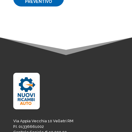
PREVENTIVO
era:
è:
25,62€.
21,78€.
Via Appia Vecchia 10 Velletri RM
P.I. 01336661002