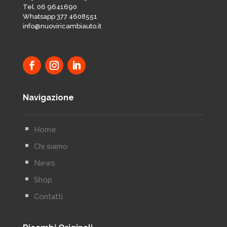
Tel. 06 9641690
Whatsapp 377 4608551
info@nuoviricambiauto.it
Navigazione
^
Home
^
Chi siamo
^
News
^
Shop
^
Contatti