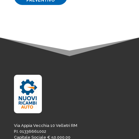
era:
è:
23,18€.
19,70€.
Via Appia Vecchia 10 Velletri RM
P.I. 01336661002
Capitale Sociale € 50.000,00