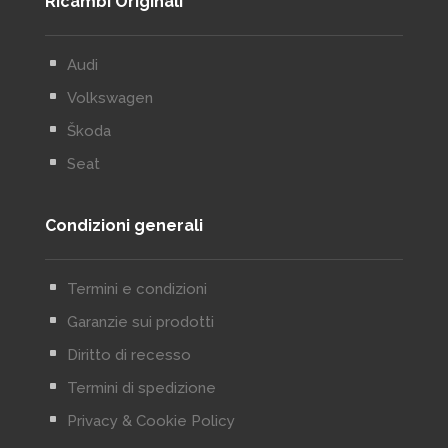
Ricambi Originali
^
Audi
^
Volkswagen
^
Škoda
^
Seat
Condizioni generali
^
Termini e condizioni
^
Garanzie sui prodotti
^
Diritto di recesso
^
Termini di spedizione
^
Privacy & Cookie Policy