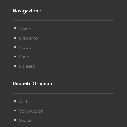
Navigazione
^
Home
^
Chi siamo
^
News
^
Shop
^
Contatti
Ricambi Originali
^
Audi
^
Volkswagen
^
Škoda