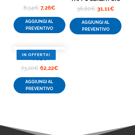
Il
Il
8,54
€
7,26
€
Il
Il
36,60
€
31,11
€
prezzo
prezzo
prezzo
prezzo
AGGIUNGI AL
originale
attuale
AGGIUNGI AL
originale
attuale
PREVENTIVO
PREVENTIVO
era:
è:
era:
è:
8,54€.
7,26€.
36,60€.
31,11€.
IN OFFERTA!
TUBO
Il
Il
73,20
€
62,22
€
prezzo
prezzo
AGGIUNGI AL
originale
attuale
PREVENTIVO
era:
è:
73,20€.
62,22€.